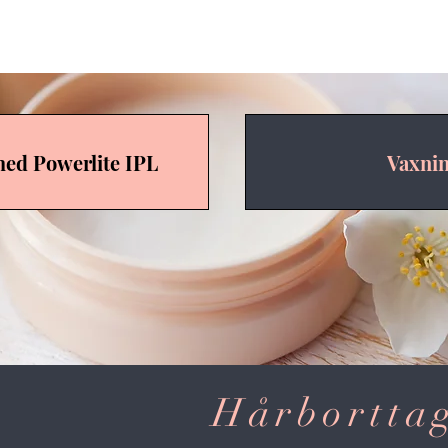
ed Powerlite IPL
Vaxni
Hårbortta