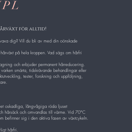
IPL
årväxt för alltid!
 vaxa dig? Vill du bli av med din oönskade
 hårväxt på hela kroppen. Vad sägs om hårfri
rttagning och erbjuder permanent hårreducering.
r varken smärta, tidskrävande behandlingar eller
tutveckling, tester, forskning och uppföljning,
are.
Det oskadliga, långvågiga röda ljuset
och hårsäck och omvandlas till värme. Vid 70°C
som befinner sig i den aktiva fasen av växtcykeln.
igt hårfri.