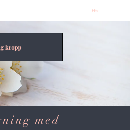
Massage
Hud
Hår
Om oss
ng kropp
gning med