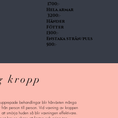
1700:-
Hela 
3200:-
Händer
Föt
1300:-
Enstaka st
500:-
g kropp
er upprepade behandlingar blir hårväxten många
t från person till person. Vid vaxning av kroppen
 att smörja huden så blir vaxningen effektivare.