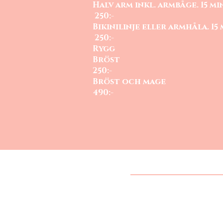
Halv arm inkl. a
250:-
Bikinilinje eller
250:-
Rygg
Br
250:-
Bröst o
490:-
öppettider
Måndag-fredag 10-18