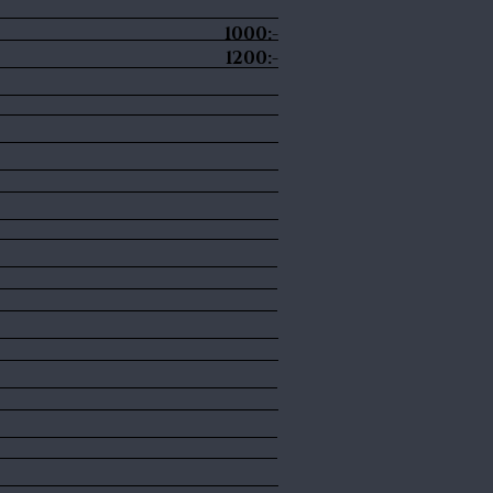
p 1000:-
1200:-
 & haka
der
ls
te/Skägg
linje
rben
ch bikini
a lår
ve bikini