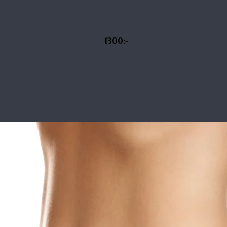
armar
 1300:-
ter
rån/puls