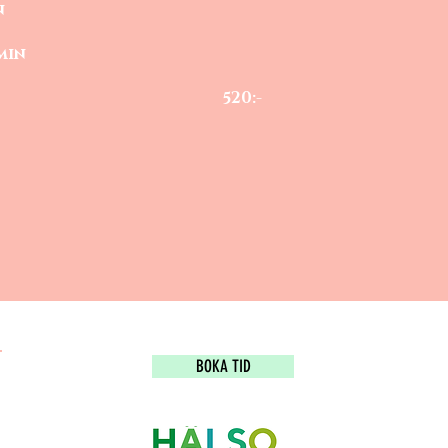
rmbåge. 15 min
 armhåla. 15 min
 520:-
öst
ch mage
Ad
BOKA TID
Po
Mo
Ep