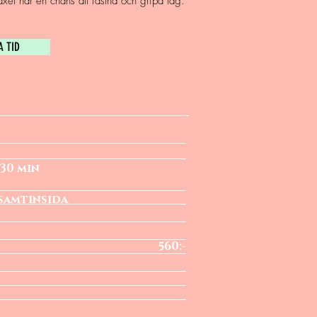
xet har en chans att fastna och gripa tag.
A TID
islista
 knä 20 min
ch bikini. 30 min
 samtinsida
 lår. 40 min
0 min 560:-
bikini. 60 min
 30 min