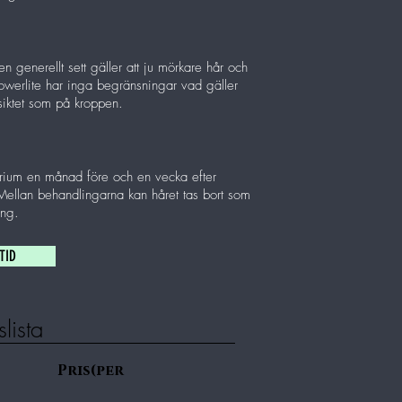
n generellt sett gäller att ju mörkare hår och
Powerlite har inga begränsningar vad gäller
siktet som på kroppen.
larium en månad före och en vecka efter
 Mellan behandlingarna kan håret tas bort som
ing.
TID
slista
ris(per