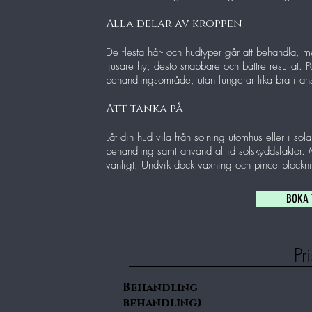
Alla delar av kroppen
De flesta hår- och hudtyper går att behandla, me
ljusare hy, desto snabbare och bättre resultat. 
behandlingsområde, utan fungerar lika bra i an
Att tänka på
Låt din hud vila från solning utomhus eller i so
behandling samt använd alltid solskyddsfaktor.
vanligt. Undvik dock vaxning och pincettplockn
BOKA 
Pri
Behandling P
behandling)