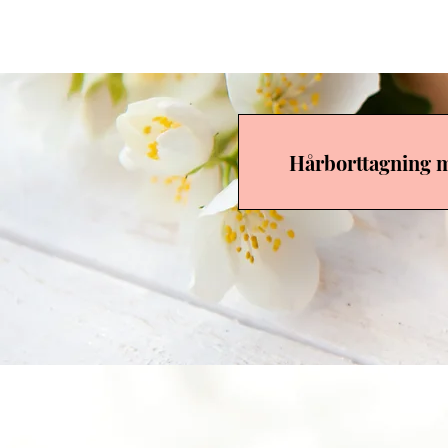
Biljanas Hud & Massage
Hårborttagning m