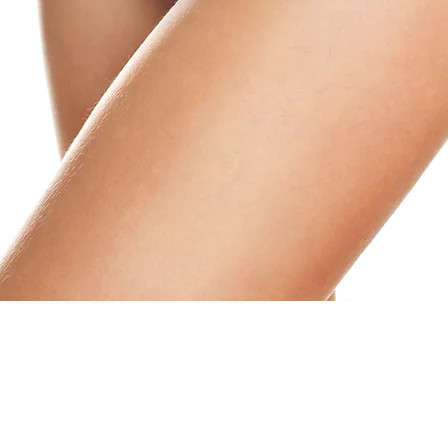
ress:Apotekaregatan 7, 1 tr
stadress: 582 27 Linköping
bil: +46-704-99 96 34
ost: biljana@biljanas.se