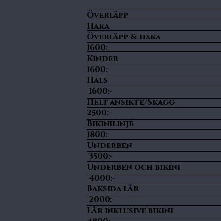
Överläp
Haka 
Överläpp
1600:-
Kin
1600:-
Ha
1600:-
Helt ansik
2500:-
Bikini
1800:-
Unde
3500:-
Underben o
4000:-
Baksid
2000:-
Lår inklusi