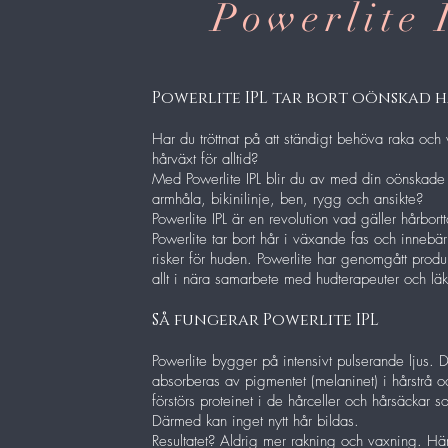
Powerlite 
Powerlite IPL tar bort oönskad h
Har du tröttnat på att ständigt behöva raka och
hårväxt för alltid?
Med Powerlite IPL blir du av med din oönskade
armhåla, bikinilinje, ben, rygg och ansikte?
Powerlite IPL är en revolution vad gäller hårbo
Powerlite tar bort hår i växande fas och innebä
risker för huden. Powerlite har genomgått produk
allt i nära samarbete med hudterapeuter och läk
Så fungerar Powerlite IPL
Powerlite bygger på intensivt pulserande ljus. 
absorberas av pigmentet (melaninet) i hårstrå 
förstörs proteinet i de hårceller och hårsäckar 
Därmed kan inget nytt hår bildas.
Resultatet? Aldrig mer rakning och vaxning. Härl