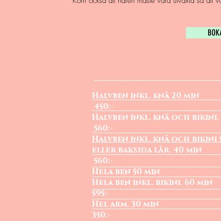
Kom också att håren måste vara utväxta så att va
BOK
Pr
Halvben inkl.
450:-
Halvben inkl. knä o
560:-
Halvben inkl. knä och bikini
eller baksida
560:-
Hela ben 5
Hela ben inkl. 
595:-
Hel arm.
350:-