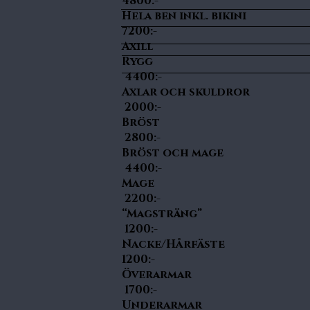
4800:-
Hela ben ink
7200:-
Axill 
Ry
4400:-
Axlar och 
2000:-
Br
2800:-
Bröst oc
4400:-
Ma
2200:-
“Magst
1200:-
Nacke/H
1200:-
Övera
1700:-
Under